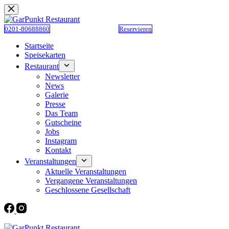
Zum
Inhalt
springen
0201-80688860
Reservieren
Startseite
Speisekarten
Restaurant
Newsletter
News
Galerie
Presse
Das Team
Gutscheine
Jobs
Instagram
Kontakt
Veranstaltungen
Aktuelle Veranstaltungen
Vergangene Veranstaltungen
Geschlossene Gesellschaft